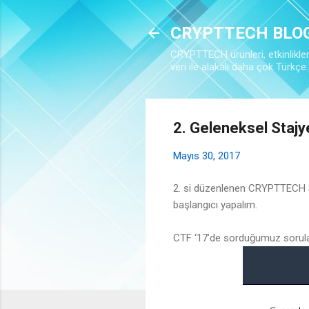
CRYPTTECH BLO
CRYPTTECH ürünleri, etkinlikleri,
veri ile alakalı daha çok Türkçe i
2. Geleneksel Stajy
Mayıs 30, 2017
2. si düzenlenen CRYPTTECH Sta
başlangıcı yapalım.
CTF ‘17’de sorduğumuz sorular