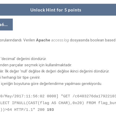
orularındandı. Verilen
Apache
access.log
dosyasında boolean based bir
 'decimal' değerini döndürür.
nden parçalar seçmek için kullanılmaktadır.
r. İlk değer 'null' değilse ilk değeri değilse ikinci değerini döndürür.
herhangi bir tipe çevirir.
n içeriğin boyutuna göre değerlendirme yapılması gerekiyordu.
20/May/2017:11:56:02 0000] "GET /c6403276da1792210
ELECT IFNULL(CAST(flag AS CHAR),0x20) FROM flag_bu
1))>64 HTTP/1.1" 200
193