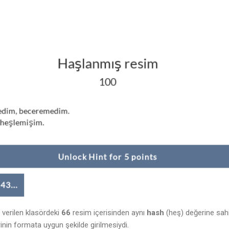
 verilen klasördeki
66
resim içerisinden aynı
hash
(heş) değerine sahi
nin formata uygun şekilde girilmesiydi.