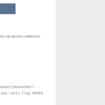
 sql injection saldırısının
3da8bf28eae8556/?
rada.table_flag ORDER