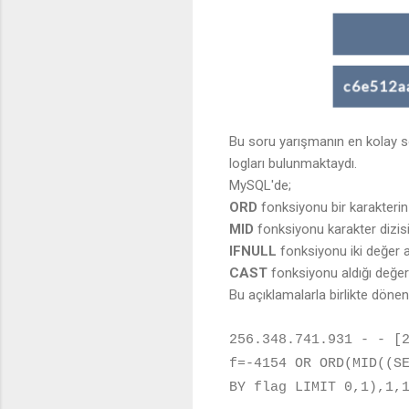
Bu soru yarışmanın en kolay s
logları bulunmaktaydı.
MySQL'de;
ORD
fonksiyonu bir karakterin
MID
fonksiyonu karakter dizisi
IFNULL
fonksiyonu iki değer alı
CAST
fonksiyonu aldığı değeri 
Bu açıklamalarla birlikte döne
256.348.741.931 - - [
f=-4154 OR ORD(MID((S
BY flag LIMIT 0,1),1,