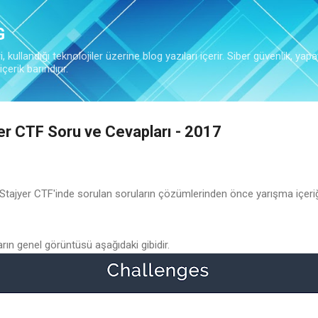
Ana içeriğe atla
G
 kullandığı teknolojiler üzerine blog yazıları içerir. Siber güvenlik, yapa
çerik barındırır.
er CTF Soru ve Cevapları - 2017
jyer CTF'inde sorulan soruların çözümlerinden önce yarışma içeriğine
ın genel görüntüsü aşağıdaki gibidir.