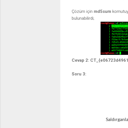
Çözüm için
md5sum
komutuyl
bulunabilirdi;
Cevap 2: CT_{e06723d496
Soru 3: