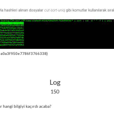
a hashleri alınan dosyalar
cut-sort-uniq
gibi komutlar kullanılarak sıra
1a0a3f950e7786f3766338}