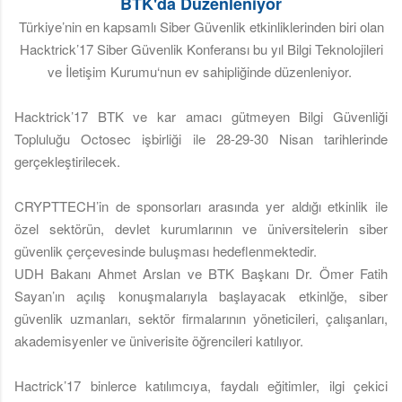
BTK'da Düzenleniyor
Türkiye’nin en kapsamlı Siber Güvenlik etkinliklerinden biri olan
Hacktrick’17 Siber Güvenlik Konferansı bu yıl Bilgi Teknolojileri
ve İletişim Kurumu‘nun ev sahipliğinde düzenleniyor.
Hacktrick’17 BTK ve kar amacı gütmeyen Bilgi Güvenliği
Topluluğu Octosec işbirliği ile 28-29-30 Nisan tarihlerinde
gerçekleştirilecek.
CRYPTTECH’in de sponsorları arasında yer aldığı etkinlik ile
özel sektörün, devlet kurumlarının ve üniversitelerin siber
güvenlik çerçevesinde buluşması hedeflenmektedir.
UDH Bakanı Ahmet Arslan ve BTK Başkanı Dr. Ömer Fatih
Sayan’ın açılış konuşmalarıyla başlayacak etkinlğe, siber
güvenlik uzmanları, sektör firmalarının yöneticileri, çalışanları,
akademisyenler ve üniverisite öğrencileri katılıyor.
Hactrick’17 binlerce katılımcıya, faydalı eğitimler, ilgi çekici