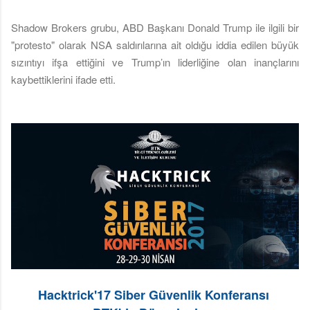
Shadow Brokers grubu, ABD Başkanı Donald Trump ile ilgili bir
"protesto" olarak NSA saldırılarına ait oldığu iddia edilen büyük
sızıntıyı ifşa ettiğini ve Trump’ın liderliğine olan inançlarını
kaybettiklerini ifade etti.
Hacktrick'17 Siber Güvenlik Konferansı