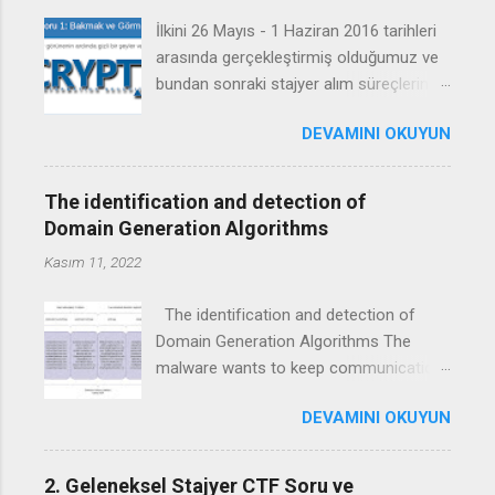
İlkini 26 Mayıs - 1 Haziran 2016 tarihleri
arasında gerçekleştirmiş olduğumuz ve
bundan sonraki stajyer alım süreçlerinde
de devamlı gerçekleştirmeyi
DEVAMINI OKUYUN
düşündüğümüz CTF (Capture The Flag)
yarışmamızda sorulan sorular ve
çözümleri için izlenebilecek adımlar
The identification and detection of
aşağıda verilmiştir. 1. Verilen soruda "Her
Domain Generation Algorithms
görünenin ardında gizli bir şeyler vardır."
Kasım 11, 2022
ile olayın sadece bir resimden ibaret
olmadığı ve bir şeylerin
The identification and detection of
gizlendiği/gizlenebileceği anlatılmaya
Domain Generation Algorithms The
çalışılmıştır. Burada da ilk olarak data
malware wants to keep communication
gizleme/saklama bilimi olan
points open with the Command and
Steganografi'nin akıllara gelmesi
DEVAMINI OKUYUN
Control (C2) servers to receive
gerekmekteydi. Steganografi ile ilgili
instructions on what to do with the
ayrıntılı bilgi için bkz . Resim dosyalarına
infected host. However, when the
farklı yöntemler ile data
2. Geleneksel Stajyer CTF Soru ve