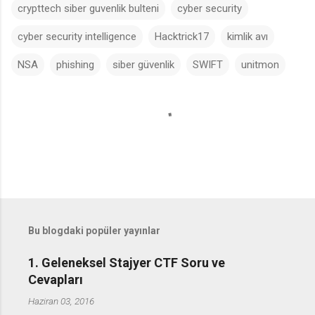
crypttech siber guvenlik bulteni
cyber security
cyber security intelligence
Hacktrick17
kimlik avı
NSA
phishing
siber güvenlik
SWIFT
unitmon
Y
o
r
u
m
l
a
Bu blogdaki popüler yayınlar
r
1. Geleneksel Stajyer CTF Soru ve
Cevapları
Haziran 03, 2016