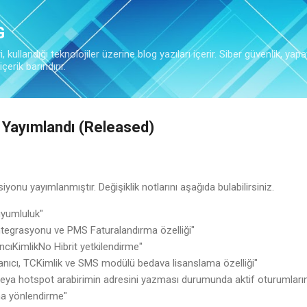
Ana içeriğe atla
G
 kullandığı teknolojiler üzerine blog yazıları içerir. Siber güvenlik, yapa
çerik barındırır.
Yayımlandı (Released)
onu yayımlanmıştır. Değişiklik notlarını aşağıda bulabilirsiniz.
uyumluluk"
ntegrasyonu ve PMS Faturalandırma özelliği"
cıKimlikNo Hibrit yetkilendirme"
llanıcı, TCKimlik ve SMS modülü bedava lisanslama özelliği"
veya hotspot arabirimin adresini yazması durumunda aktif oturumların 
na yönlendirme"