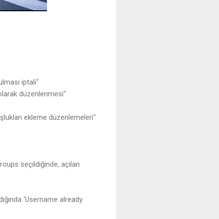
lması iptali"
 olarak düzenlenmesi"
oşlukları ekleme düzenlemeleri"
roups seçildiğinde, açılan
ldığında 'Username already