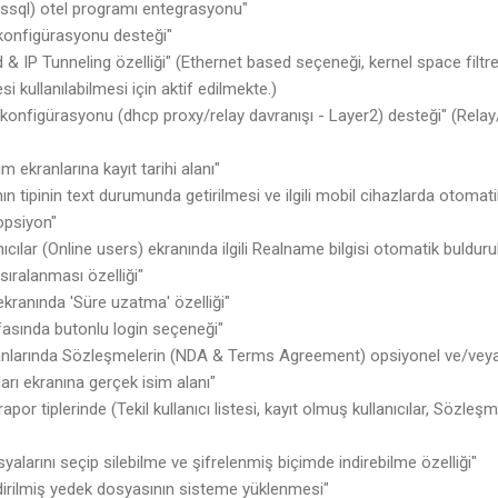
sql) otel programı entegrasyonu"
onfigürasyonu desteği"
 & IP Tunneling özelliği" (Ethernet based seçeneği, kernel space fil
i kullanılabilmesi için aktif edilmekte.)
onfigürasyonu (dhcp proxy/relay davranışı - Layer2) desteği" (Rela
im ekranlarına kayıt tarihi alanı"
n tipinin text durumunda getirilmesi ve ilgili mobil cihazlarda otomat
opsiyon"
nıcılar (Online users) ekranında ilgili Realname bilgisi otomatik bulduru
sıralanması özelliği"
ekranında 'Süre uzatma' özelliği"
asında butonlu login seçeneği"
anlarında Sözleşmelerin (NDA & Terms Agreement) opsiyonel ve/veya
arı ekranına gerçek isim alanı"
or tiplerinde (Tekil kullanıcı listesi, kayıt olmuş kullanıcılar, Sözleşm
alarını seçip silebilme ve şifrelenmiş biçimde indirebilme özelliği"
dirilmiş yedek dosyasının sisteme yüklenmesi"