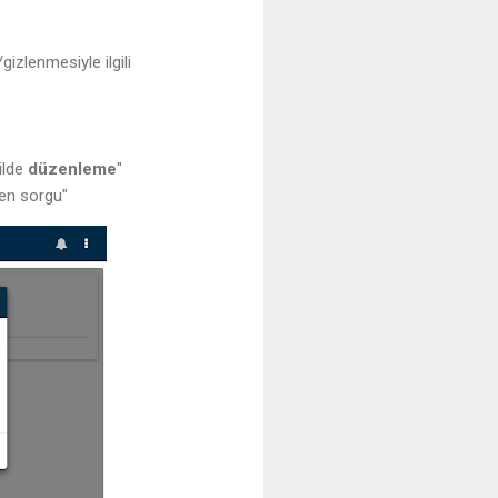
gizlenmesiyle ilgili
kilde
düzenleme
"
ten sorgu"