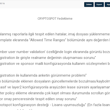
CRYPTOSPOT Yedekleme
nmış raporlarla ilgili tespit edilen hatalar; imaj dosyası yüklenmeme
emplate ekranında "Allowed Time Ranges" bölümünde aynı değerden b
ber user number validation' özelliğinde login ekranında görüntü boz
gistration ile girişte realname değerinin oluşmaması sorunu"
egistration ve sponsor mailli konfigürasyonda kullanım sözleşmeleri
egistration ile kullanımda anketin görünmeme problemi"
 bölümünde eklenen dosyaların güncellemelerde bozulması/kaybolm
asif ve layer2 konfigürasyonla arayüzden lease süresini ayarlayam
lter policy ekleme ekranında çok kayıt olması durumunda scrollun g
r onay penceresinde tespit edilen onay sorunu"
otspot konfigürasyon desteği - Lisans uyumsuzluğu" (En fazla lisansta