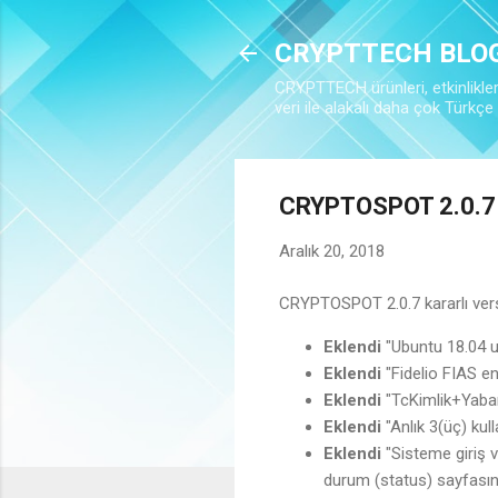
CRYPTTECH BLO
CRYPTTECH ürünleri, etkinlikleri,
veri ile alakalı daha çok Türkçe i
CRYPTOSPOT 2.0.7 
Aralık 20, 2018
CRYPTOSPOT 2.0.7 kararlı versiy
Eklendi
"Ubuntu 18.04 
Eklendi
"Fidelio FIAS e
Eklendi
"TcKimlik+Yaban
Eklendi
"Anlık 3(üç) ku
Eklendi
"Sisteme giriş 
durum (status) sayfası