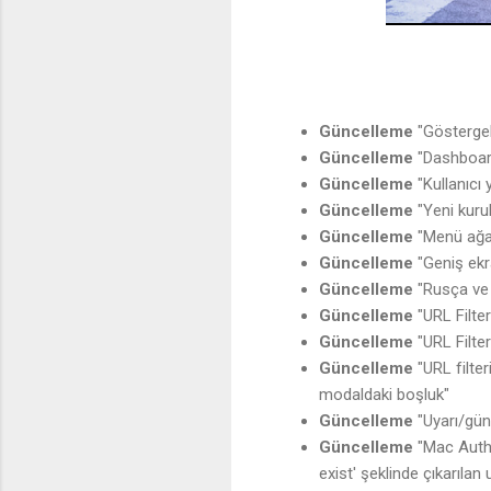
Güncelleme
"Göstergel
Güncelleme
"Dashboar
Güncelleme
"Kullanıcı
Güncelleme
"Yeni kuru
Güncelleme
"Menü ağa
Güncelleme
"Geniş ekr
Güncelleme
"Rusça ve 
Güncelleme
"URL Filte
Güncelleme
"URL Filte
Güncelleme
"URL filter
modaldaki boşluk"
Güncelleme
"Uyarı/gü
Güncelleme
"Mac Authe
exist' şeklinde çıkarılan