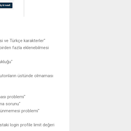
si ve Türkçe karakterler"
irden fazla eklenebilmesi
ukluğu"
 butonların üstünde olmaması
ası problemi"
ama sorunu"
örünmemesi problemi"
ki login profile limit değeri