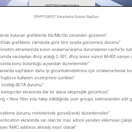
CRYPTOSPOT Karşılama Durum Sayfası
erde bulunan grafiklerde Kb/Mb/Gb cinsinden gösterim"
d'taki grafiklerin zamanda göre ters sırada görünmesi durumu"
 yönetim ekranlarında kolon sıralama/arama durumlarının cache'te tutu
lumda varsayılan dhcp aralığı 2-501, dhcp lease süresi 86400 saniye
cında konu bütünlüğü açısından düzenlemeler"
anlarda sayfaların daha iyi görüntülenebilmesi için ortalama/kenar b
İngilizce kullanım sözleşmesi içerikleri"
r özelliği BETA durumu"
r kategoriler ekranında dar bir alana sıkışmışlık görüntüsü"
ing > New filter yolu takip edildiğinde user groups sekmesinden edit g
ncelleme durumu metinlerinde görsel(renk) düzenlemeleri"
ntication ekranında var olan bir mac adresi yeniden eklemeye çalışı
 uyarı 'MAC address already exist' olarak"