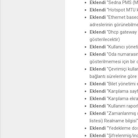
Eklendi
"Sedna PMS (Ms
Eklendi
"Hotspot MTU k
Eklendi
"Ethernet based
adreslerinin görünebilmes
Eklendi
"Dhcp gateway k
gösterilecektir)
Eklendi
"Kullanıcı yönet
Eklendi
"Oda numarasını
gösterilmemesi için bir 
Eklendi
"Çevrimiçi kulla
bağlantı sürelerine göre 
Eklendi
"Bilet yönetimi 
Eklendi
"Karşılama sayf
Eklendi
"Karşılama ekr
Eklendi
"Kullanım raporl
Eklendi
"Zamanlanmış rap
listesi) Realname bilgisi"
Eklendi
"Yedekleme dosy
Eklendi
"Şifrelenmiş/in