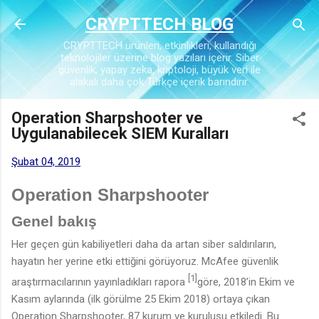
Ana içeriğe atla
CRYPTTECH BLOG
CRYPTTECH ürünleri, etkinlikleri, kullandığı
teknolojiler üzerine blog yazıları içerir. Siber
güvenlik, yapay zeka, kriptoloji, büyük veri ile
alakalı daha çok Türkçe içerik barındırır.
Operation Sharpshooter ve
Uygulanabilecek SIEM Kuralları
Şubat 04, 2019
Operation Sharpshooter
Genel bakış
Her geçen gün kabiliyetleri daha da artan siber saldırıların,
hayatın her yerine etki ettiğini görüyoruz. McAfee güvenlik
[1]
araştırmacılarının yayınladıkları rapora
göre, 2018’
in
Ekim ve
Kasım aylarında
(ilk görülme 25 Ekim 2018)
ortaya çıkan
Operation Sharpshooter, 87 kurum ve kuruluşu etkiledi. Bu