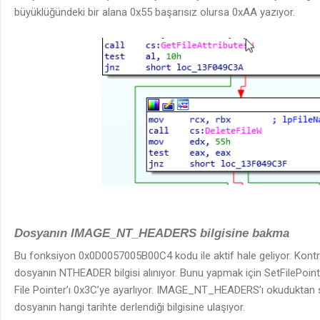
büyüklüğündeki bir alana 0x55 başarısız olursa 0xAA yazıyor.
Dosyanın IMAGE_NT_HEADERS bilgisine bakma
Bu fonksiyon 0x0D0057005B00C4 kodu ile aktif hale geliyor. Kontr
dosyanın NTHEADER bilgisi alınıyor. Bunu yapmak için SetFilePoin
File Pointer’ı 0x3C’ye ayarlıyor. IMAGE_NT_HEADERS’ı okuduktan 
dosyanın hangi tarihte derlendiği bilgisine ulaşıyor.