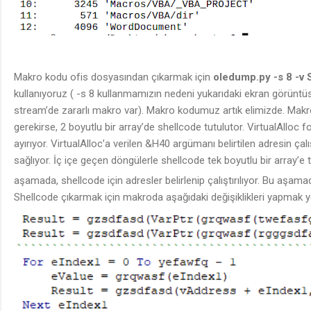
Makro kodu ofis dosyasından çıkarmak için
oledump.py -s 8 -v
kullanıyoruz ( -s 8 kullanmamızın nedeni yukarıdaki ekran görünt
stream’de zararlı makro var).
Makro kodumuz artık elimizde.
Makr
gerekirse, 2 boyutlu bir array’de shellcode tutulutor. VirtualAlloc
ayırıyor. VirtualAlloc’a verilen &H40 argümanı belirtilen adresin çalışt
sağlıyor. İç içe geçen döngülerle shellcode tek boyutlu bir array’e
aşamada, shellcode için adresler belirlenip çalıştırılıyor. Bu aşamad
Shellcode çıkarmak için makroda aşağıdaki değişiklikleri yapmak yet