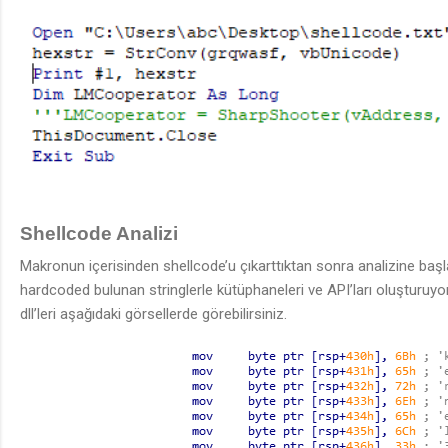
Shellcode Analizi
Makronun içerisinden shellcode’u çıkarttıktan sonra analizine başlay
hardcoded bulunan stringlerle kütüphaneleri ve API’ları oluşturuyo
dll’leri aşağıdaki görsellerde görebilirsiniz.