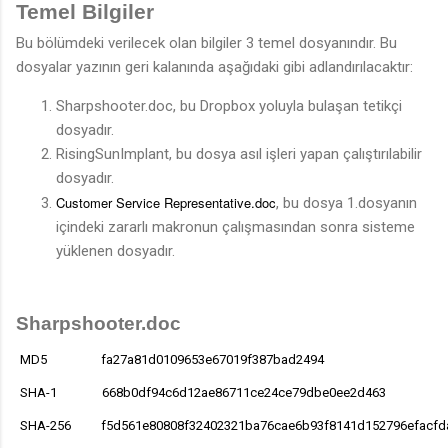
Temel Bilgiler
Bu bölümdeki verilecek olan bilgiler 3 temel dosyanındır. Bu
dosyalar yazının geri kalanında aşağıdaki gibi adlandırılacaktır:
Sharpshooter.doc, bu Dropbox yoluyla bulaşan tetikçi
dosyadır.
RisingSunImplant, bu dosya asıl işleri yapan çalıştırılabilir
dosyadır.
Customer Service Representative
.doc
, bu dosya 1.dosyanın
içindeki zararlı makronun çalışmasından sonra sisteme
yüklenen dosyadır
.
Sharpshooter.doc
MD5 fa27a81d0109653e67019f387bad2494
SHA-1 668b0df94c6d12ae86711ce24ce79dbe0ee2d463
SHA-256 f5d561e80808f32402321ba76cae6b93f8141d152796efacfd