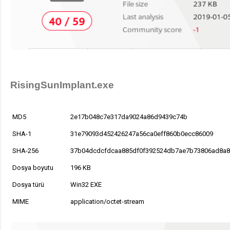
RisingSunImplant.exe
MD5
2e17b048c7e317da9024a86d9439c74b
SHA-1
31e79093d452426247a56ca0eff860b0ecc86009
SHA-256
37b04dcdcfdcaa885df0f392524db7ae7b73806ad8a8
Dosya boyutu
196 KB
Dosya türü
Win32 EXE
MIME
application/octet-stream