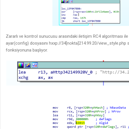
Zararlı ve kontrol sunucusu arasındaki iletişim RC4 algoritması ile
ayar(config) dosyasını hxxp://34[nokta]214.99.20/view_style.php s
fonksiyonuna başlıyor.