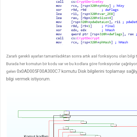
Zararlı
gerekli
ayarları tamamladıktan sonra artık asıl fonksiyonu olan bilg
Burada her komutun bir kodu var ve bu kodlara göre fonksiyonlar
çağrılıy
0x0AD005F00A300C7 komutu Disk bilgilerini toplamayı sağlıy
gelen
bilgi vermek istiyorum.