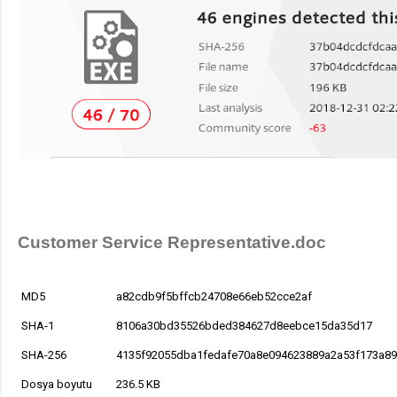
Customer Service Representative.doc
MD5
a82cdb9f5bffcb24708e66eb52cce2af
SHA-1
8106a30bd35526bded384627d8eebce15da35d17
SHA-256
4135f92055dba1fedafe70a8e094623889a2a53f173a8
Dosya boyutu
236.5 KB