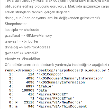
Tekrardan Olevba’yı kullanarak dosyanın içerisindeki makroyu çıkar
obfuscate edilmiş olduğunu görüyoruz. Makroda gözümüze çarpan
edilen stringlerin tahmini gerçek değerleri:
rising_sun (İnen dosyanın ismi bu değişkenden gelmektedir)
Sharpshooter
llsodiplo => shellcode
gzsdfasd => RtlMoveMemory
grqwasf => binbuffer
dnnaigej => GetProcAddress
gweasdf => kernel32
efasdv => VirtualAlloc
Ofis dökümanını birde oledumb yardımıyla incelediğiniz aşağıdaki çı