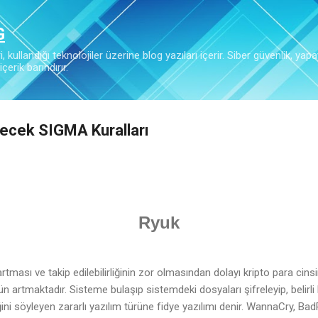
Ana içeriğe atla
G
 kullandığı teknolojiler üzerine blog yazıları içerir. Siber güvenlik, yapa
çerik barındırır.
lecek SIGMA Kuralları
Ryuk
artması ve takip edilebilirliğinin zor olmasından dolayı kripto para cins
n artmaktadır. Sisteme bulaşıp sistemdeki dosyaları şifreleyip, belirli b
ğini söyleyen zararlı yazılım türüne fidye yazılımı denir. WannaCry, Ba