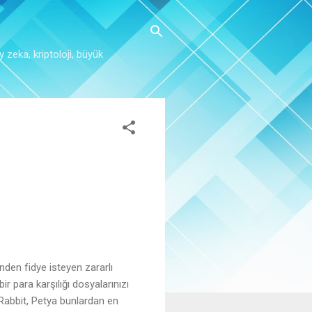
y zeka, kriptoloji, büyük
inden fidye isteyen zararlı
ir para karşılığı dosyalarınızı
dRabbit, Petya bunlardan en