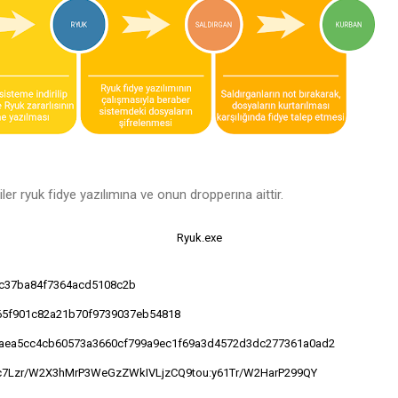
ler ryuk fidye yazılımına ve onun dropperına aittir.
Ryuk.exe
c37ba84f7364acd5108c2b
65f901c82a21b70f9739037eb54818
aea5cc4cb60573a3660cf799a9ec1f69a3d4572d3dc277361a0ad2
c7Lzr/W2X3hMrP3WeGzZWkIVLjzCQ9tou:y61Tr/W2HarP299QY