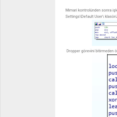
Mimari kontrolünden sonra iş
Settings\Default User\ klasör
Dropper görevini bitirmeden ön