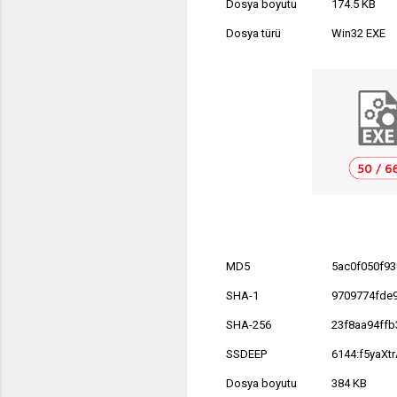
Dosya boyutu
174.5 KB
Dosya türü
Win32 EXE
MD5
5ac0f050f9
SHA-1
9709774fde
SHA-256
23f8aa94ff
SSDEEP
6144:f5yaX
Dosya boyutu
384 KB