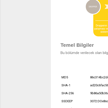
Temel Bilgiler
Bu bölümde verilecek olan bilgi
MD5
86c314bc2d
SHA-1
ad20c6fac5
SHA-256
9b86a50b36
SSDEEP
3072:DOx8s