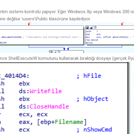
letim sistemi kontrolü yapıyor. Eğer Windwos Xp veya Windows 200 
üne değilse \users\Public klasörüne kaydediyor.
ce ShellExecuteW komutunu kullanarak bıraktığı dosyayı (gerçek Ryuk 