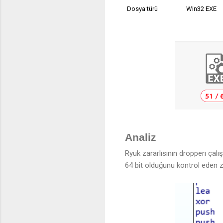
Dosya türü
Win32 EXE
Analiz
Ryuk zararlısının dropperı çal
64 bit olduğunu kontrol eden zar