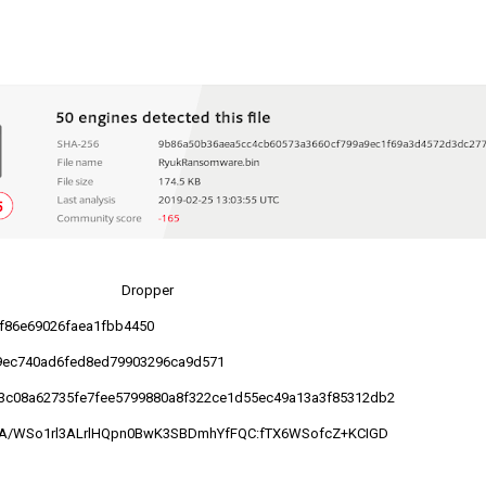
Dropper
3f86e69026faea1fbb4450
9ec740ad6fed8ed79903296ca9d571
b3c08a62735fe7fee5799880a8f322ce1d55ec49a13a3f85312db2
trA/WSo1rl3ALrlHQpn0BwK3SBDmhYfFQC:fTX6WSofcZ+KCIGD