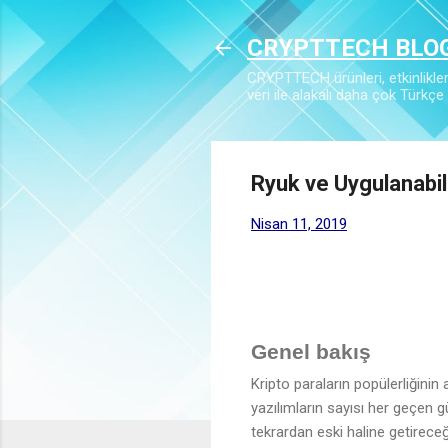
CRYPTTECH BLO
CRYPTTECH ürünleri, etkinlikleri,
veri ile alakalı daha çok Türkçe i
Ryuk ve Uygulanabi
Nisan 11, 2019
Genel bakış
Kripto paraların popülerliğinin 
yazılımların sayısı her geçen gü
tekrardan eski haline getirece