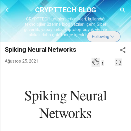
Ana içeriğe atla
CRYPTTECH BLOG
CRYPTTECH ürünleri, etkinlikleri, kullandığı
teknolojiler üzerine blog yazıları içerir. Siber
güvenlik, yapay zeka, kriptoloji, büyük veri ile
alakalı daha çok Türkçe içerik barındırır.
Following
Spiking Neural Networks
Ağustos 25, 2021
1
Spiking Neural
Networks