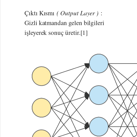
Çıktı Kısmı
( Output Layer )
:
Gizli katmandan gelen bilgileri
işleyerek sonuç üretir.[1]
Yapay Sinir Ağları [2]
Yapay Sinir Ağları lineer bir
katmanlı yapısı bulunan, bir
katmandan alınan sonucun
diğer bir katman için girdi
olarak kullanıldığı ve
sonuçların hesaplanması
aşamasında büyük vektör